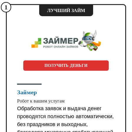
1
ЛУЧШИЙ ЗАЙМ
ПОЛУЧИТЬ ДЕНЬГИ
Займер
Робот к вашим услугам
Обработка заявок и выдача денег
проводятся полностью автоматически,
без праздников и выходных,