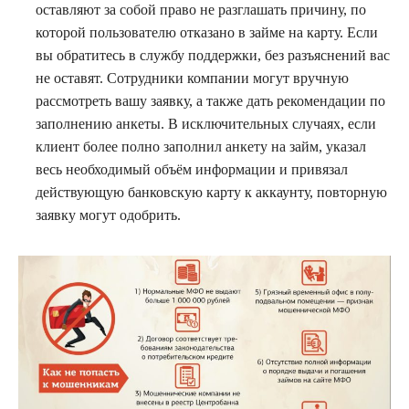
оставляют за собой право не разглашать причину, по
которой пользователю отказано в займе на карту. Если
вы обратитесь в службу поддержки, без разъяснений вас
не оставят. Сотрудники компании могут вручную
рассмотреть вашу заявку, а также дать рекомендации по
заполнению анкеты. В исключительных случаях, если
клиент более полно заполнил анкету на займ, указал
весь необходимый объём информации и привязал
действующую банковскую карту к аккаунту, повторную
заявку могут одобрить.