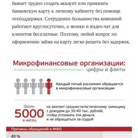
бывает трудно создать аккаунт или привязать
банковскую карту к личному кабинету без помощи
техподдержки. Сотрудники большинства компаний
работают круглосуточно, а звонки и видео-чат для
клиентов бесплатные. Поэтому, любой вопрос по
оформлению займа на карту легко решить без задержек.