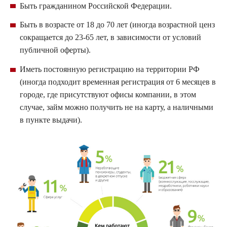
Быть гражданином Российской Федерации.
Быть в возрасте от 18 до 70 лет (иногда возрастной ценз
сокращается до 23-65 лет, в зависимости от условий
публичной оферты).
Иметь постоянную регистрацию на территории РФ
(иногда подходит временная регистрация от 6 месяцев в
городе, где присутствуют офисы компании, в этом
случае, займ можно получить не на карту, а наличными
в пункте выдачи).