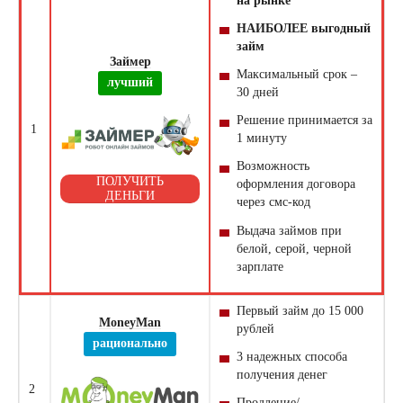
на рынке
НАИБОЛЕЕ выгодный
займ
Займер
Максимальный срок –
лучший
30 дней
Решение принимается за
1
1 минуту
Возможность
ПОЛУЧИТЬ
оформления договора
ДЕНЬГИ
через смс-код
Выдача займов при
белой, серой, черной
зарплате
Первый займ до 15 000
MoneyMan
рублей
рационально
3 надежных способа
получения денег
2
Продление/