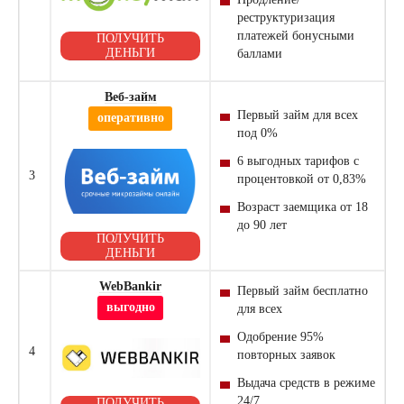
реструктуризация
платежей бонусными
ПОЛУЧИТЬ
ДЕНЬГИ
баллами
Веб-займ
Первый займ для всех
оперативно
под 0%
6 выгодных тарифов с
3
процентовкой от 0,83%
Возраст заемщика от 18
до 90 лет
ПОЛУЧИТЬ
ДЕНЬГИ
WebBankir
Первый займ бесплатно
выгодно
для всех
Одобрение 95%
4
повторных заявок
Выдача средств в режиме
24/7
ПОЛУЧИТЬ