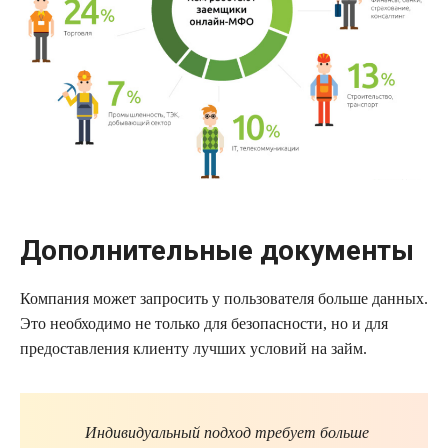
Дополнительные документы
Компания может запросить у пользователя больше данных.
Это необходимо не только для безопасности, но и для
предоставления клиенту лучших условий на займ.
Индивидуальный подход требует больше