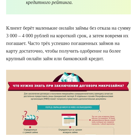
кредитного рейтинга.
Клиент берёт маленькие онлайн займы без отказа на сумму
3 000 – 4 000 рублей на короткий срок, а затем вовремя их
погашает. Часто трёх успешно погашенных займов на
карту достаточно, чтобы получить одобрение на более
крупный онлайн займ или банковский кредит.