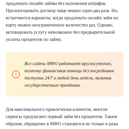
продлевать онлайн займы без наложения штрафов.
Пролонгировать договор чаще можно один-два раза. Но,
встречаются варианты, когда продлевать онлайн займ на
карту можно неограниченное количество раз. Однако,
активировать услугу невозможно без предварительной
уплаты процентов по займу.
Все сайты МФО работают круглосуточно,
поэтому финансовая помощь без посредников
доступна 24/7 в любой день недели, включая
государственные праздники.
Для максимального привлечения клиентов, многие
сервисы предлагают первый займ без процентов. Таким
образом, обращение в МФО становится не только в разы