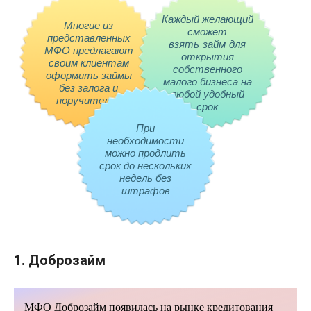
Каждый желающий
Многие из
сможет
представленных
взять займ для
МФО предлагают
открытия
своим клиентам
собственного
оформить займы
малого бизнеса на
без залога и
любой удобный
поручителей
срок
При
необходимости
можно продлить
срок до нескольких
недель без
штрафов
1. Доброзайм
МФО
Доброзайм
появилась на рынке кредитования