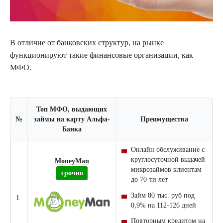
В отличие от банковских структур, на рынке
функционируют такие финансовые организации, как
МФО
.
Топ МФО, выдающих
№
займы на карту Альфа-
Преимущества
Банка
Онлайн обслуживание с
круглосуточной выдачей
MoneyMan
микрозаймов
клиентам
срочно
до 70-ти лет
Займ
80 тыс. руб под
1
0,9% на 112-126 дней
Повторным кредитом на