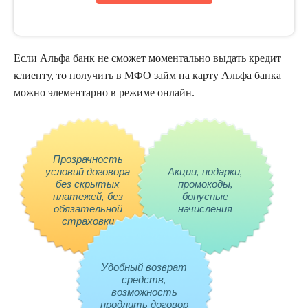
Если Альфа банк не сможет моментально выдать кредит
клиенту, то получить в
МФО
займ
на карту Альфа банка
можно элементарно в режиме онлайн.
Прозрачность
условий договора
Акции, подарки,
без скрытых
промокоды,
платежей, без
бонусные
обязательной
начисления
страховки
Удобный возврат
средств,
возможность
продлить договор