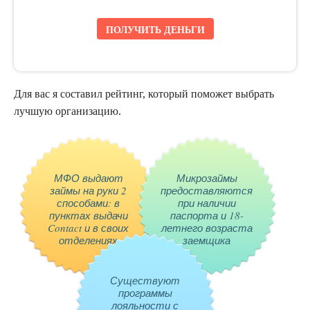
ПОЛУЧИТЬ ДЕНЬГИ
Для вас я составил рейтинг, который поможет выбрать
лучшую организацию.
МФО выдают
Микрозаймы
займы на руки 2
предоставляются
способами: в
при наличии
пунктах выдачи
паспорта и 18-
Contact и в своих
летнего возраста
отделениях
заемщика
Существуют
программы
лояльности с